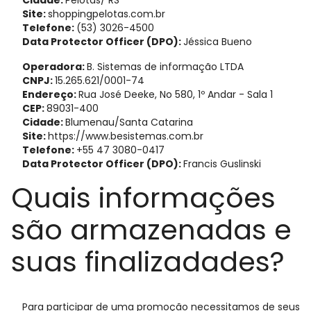
Cidade:
Pelotas/ RS
Site:
shoppingpelotas.com.br
Telefone:
(53) 3026-4500
Data Protector Officer (DPO):
Jéssica Bueno
Operadora:
B. Sistemas de informação LTDA
CNPJ:
15.265.621/0001-74
Endereço:
Rua José Deeke, No 580, 1º Andar - Sala 1
CEP:
89031-400
Cidade:
Blumenau/Santa Catarina
Site:
https://www.besistemas.com.br
Telefone:
+55 47 3080-0417
Data Protector Officer (DPO):
Francis Guslinski
Quais informações
são armazenadas e
suas finalizadades?
Para participar de uma promoção necessitamos de seus